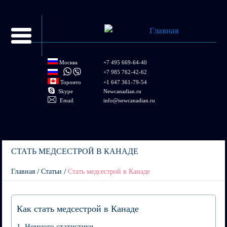
Перейти к
основному
содержанию
Москва
+7 495 669-64-40
+7 985 762-42-62
Торонто
+1 647 361-79-54
Skype
Newcanadian.ru
Email
info@newcanadian.ru
СТАТЬ МЕДСЕСТРОЙ В КАНАДЕ
/
/
Главная
Статьи
Стать медсестрой в Канаде
You are here
Как стать медсестрой в Канаде
Немного статистики…