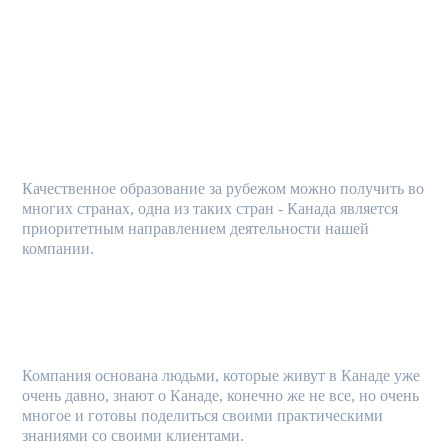
Мы более 10 лет оказываем услуги по обустройству в
Канаде и за это время приобрели большой
практический опыт в своей сфере.
КАНАДА - ПРИОРИТЕТНОЕ НАПРАВЛЕНИЕ
Качественное образование за рубежом можно получить во
многих странах, одна из таких стран - Канада является
приоритетным направлением деятельности нашей
компании.
ОСНОВАТЕЛИ АГЕНТСТВА САМИ ЖИВУТ В КАНАДЕ
Компания основана людьми, которые живут в Канаде уже
очень давно, знают о Канаде, конечно же не все, но очень
многое и готовы поделиться своими практическими
знаниями со своими клиентами.