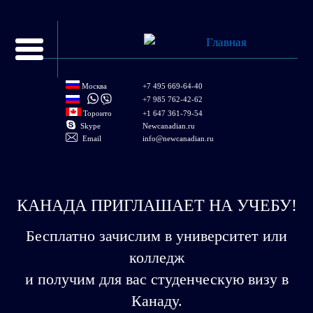
Перейти к
основному
содержанию
Москва
+7 495 669-64-40
+7 985 762-42-62
Торонто
+1 647 361-79-54
Skype
Newcanadian.ru
Email
info@newcanadian.ru
КАНАДА ПРИГЛАШАЕТ НА УЧЕБУ!
Бесплатно зачислим в университет или
колледж
и получим для вас студенческую визу в
Канаду.