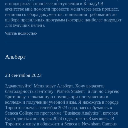
и поддержку в процессе поступления в Канаду! В
агентстве мне помогли провести меня через весь процесс,
начиная со сбора документов, понимания требований до
выбора правильных программ (которые наиболее подходят
для будущих целей).
Спасибо за открытость, доброжелательность и постоянную
Читать полностью
поддержку на каждом этапе!
Благодаря помощи, учеба в Канаде стала более доступной и
возможной, чем это казалось мне ранее.
Немного об учебе в Канаде. Я выбрпала учебу на
Альберт
postgraduate программе в колледже Humber Это
удивительная, захватывающая возможность, не только
получить широкий и уникальный опыт, но и
познакомиться с новыми культурами, получить глобальные
23 сентября 2023
перспективы и открыть невероятные возможности.
Желаю всем удачи и больших достижений в будущем!
Здравствуйте! Меня зовут Альберт. Хочу выразить
благодарность агентству "Planeta Student" и лично Сергею
Британову за оказанную помощь при поступлении в
PS В настоящее время я заканчиваю 1 годичное обучение в
колледж и получении учебной визы. Я нахожусь в городе
Humber'e и планирую учиться еще 3 семестра в George
Торонто с начала сентября 2023 года, здесь обучаюсь в
Brown колледже. Это мне нужно, чтобы гарантированно и
Seneca College по программе “Business Analytics”, которая
легально остаться работать после учебы в Канаде
будет длиться до апреля 2024 года, то есть 8 месяцев. В
Торонто я живу в общежитии Seneca в Newnham Campus.