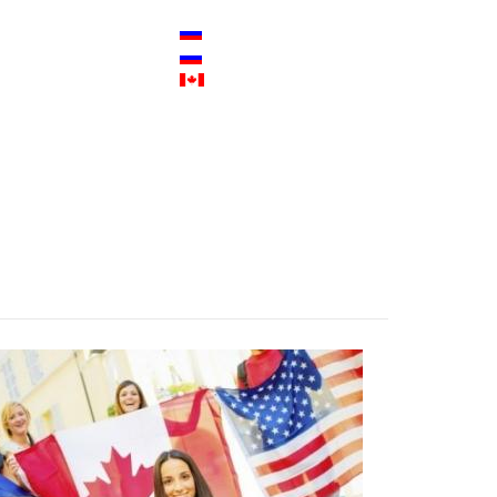
Москва
+7 495 669-64-40
+7 985 762-42-62
сти
Торонто
+1 647 361-79-54
УПЛЕНИЕ
КОНТАКТЫ
Skype
Newcanadian.ru
Email
info@newcanadian.ru