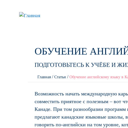
О нас
О Канаде
Образовани
НАЧАЛО
УСЛУГИ
ОБУЧЕНИЕ АНГЛИ
ПОДГОТОВЬТЕСЬ К УЧЁБЕ И ЖИ
/
/
Главная
Статьи
Обучение английскому языку в К
You are here
Возможность начать международную карье
совместить приятное с полезным – вот чт
Канаде. При том разнообразии программ 
предлагают канадские языковые школы, вы
говорить по-английски на том уровне, ко