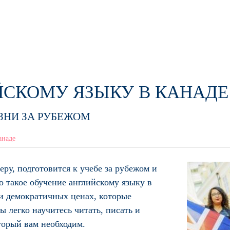
Перейти к
основному
е в Канаде
Как поступить
Колледжи Канады
Виза в Канаду
Языковые школы
Ново
содержанию
ЦЕНЫ
НАМ ДОВЕРЯЮТ
ОБРАТНАЯ СВЯЗЬ
ЗАЯВКА НА ПОСТ
ЙСКОМУ ЯЗЫКУ В КАНАДЕ
ЗНИ ЗА РУБЕЖОМ
анаде
ру, подготовится к учебе за рубежом и
о такое обучение английскому языку в
и демократичных ценах, которые
 легко научитесь читать, писать и
торый вам необходим.