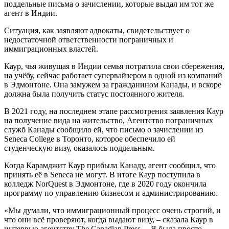
поддельные письма о зачислении, которые выдал им тот же
агент в Индии.
Ситуация, как заявляют адвокаты, свидетельствует о
недостаточной ответственности пограничных и
иммиграционных властей.
Каур, чья живущая в Индии семья потратила свои сбережения,
на учёбу, сейчас работает супервайзером в одной из компаний
в Эдмонтоне. Она замужем за гражданином Канады, и вскоре
должна была получить статус постоянного жителя.
В 2021 году, на последнем этапе рассмотрения заявления Каур
на получение вида на жительство, Агентство пограничных
служб Канады сообщило ей, что письмо о зачислении из
Seneca College в Торонто, которое обеспечило ей
студенческую визу, оказалось поддельным.
Когда Карамджит Каур прибыла Канаду, агент сообщил, что
принять её в Seneca не могут. В итоге Каур поступила в
колледж NorQuest в Эдмонтоне, где в 2020 году окончила
программу по управлению бизнесом и администрированию.
«Мы думали, что иммиграционный процесс очень строгий, и
что они всё проверяют, когда выдают визу, – сказала Каур в
интервью агентству The Canadian Press. – Я была просто