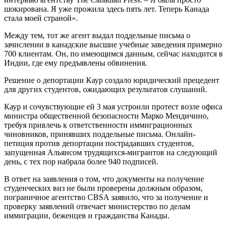
шокирована. Я уже прожила здесь пять лет. Теперь Канада
стала моей страной».
Между тем, тот же агент выдал поддельные письма о
зачислении в канадские высшие учебные заведения примерно
700 клиентам. Он, по имеющимся данным, сейчас находится в
Индии, где ему предъявлены обвинения.
Решение о депортации Каур создало юридический прецедент
для других студентов, ожидающих результатов слушаний.
Каур и сочувствующие ей 3 мая устроили протест возле офиса
министра общественной безопасности Марко Мендичино,
требуя привлечь к ответственности иммиграционных
чиновников, принявших поддельные письма. Онлайн-
петиция против депортации пострадавших студентов,
запущенная Альянсом трудящихся-мигрантов на следующий
день, с тех пор набрала более 940 подписей.
В ответ на заявления о том, что документы на получение
студенческих виз не были проверены должным образом,
пограничное агентство CBSA заявило, что за получение и
проверку заявлений отвечает министерство по делам
иммиграции, беженцев и гражданства Канады.