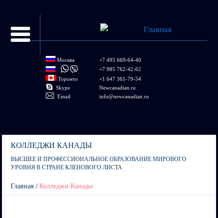
Перейти к
основному
содержанию
Москва
+7 495 669-64-40
+7 985 762-42-62
Торонто
+1 647 361-79-54
Skype
Newcanadian.ru
Email
info@newcanadian.ru
КОЛЛЕДЖИ КАНАДЫ
ВЫСШЕЕ И ПРОФЕССИОНАЛЬНОЕ ОБРАЗОВАНИЕ МИРОВОГО
УРОВНЯ В СТРАНЕ КЛЕНОВОГО ЛИСТА
/
Главная
Колледжи Канады
You are here